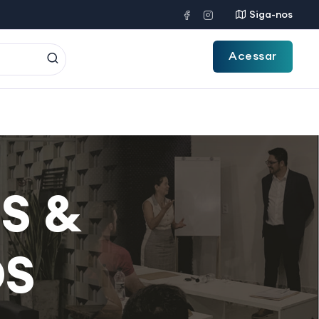
Siga-nos
Acessar
S &
OS