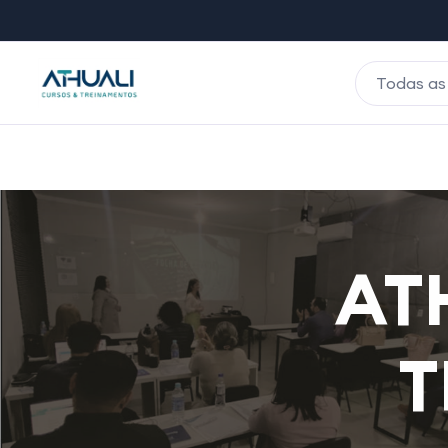
Todas as
AT
T