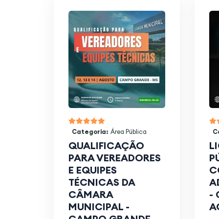
Categoria:
Área Pública
C
QUALIFICAÇÃO
L
PARA VEREADORES
P
E EQUIPES
C
TÉCNICAS DA
A
CÂMARA
-
MUNICIPAL -
A
CAMPO GRANDE -