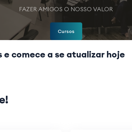
FAZER AMIGOS O NOSSO VALOR
Cursos
s
e comece a se atualizar hoje
e
!